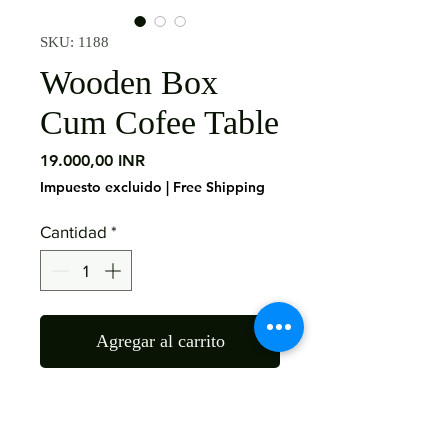
SKU: 1188
Wooden Box
Cum Cofee Table
Precio
19.000,00 INR
Impuesto excluido
|
Free Shipping
Cantidad
*
Agregar al carrito
Material : Mango Wood
Size: 90X90X45 CMS