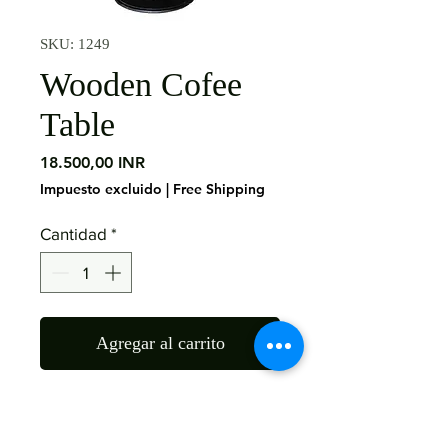
SKU: 1249
Wooden Cofee
Table
Precio
18.500,00 INR
Impuesto excluido
|
Free Shipping
Cantidad
*
Agregar al carrito
Material : Mango Wood
Size: 90X90X60 Cms