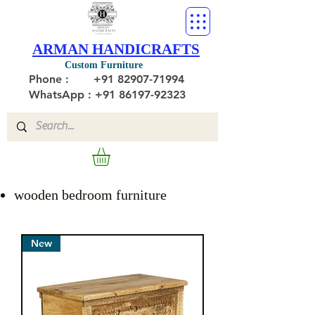
ARMAN HANDICRAFTS
Custom Furniture
Phone :
+91 82907-71994
WhatsApp : +91 86197-92323
wooden bedroom furniture
New