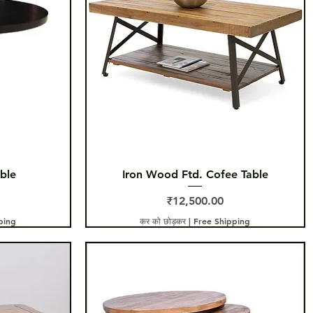
त्वरित दृश्य
ble
Iron Wood Ftd. Cofee Table
मूल्य
₹12,500.00
ping
कर को छोड़कर
|
Free Shipping