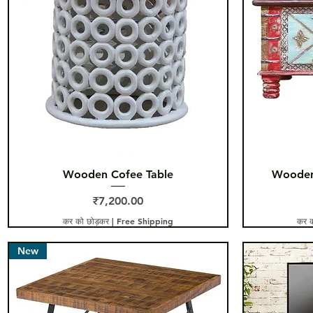
त्वरित दृश्य
Wooden Cofee Table
Wooden
मूल्य
₹7,200.00
कर को छोड़कर
|
Free Shipping
कर क
New