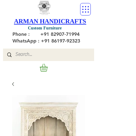
ARMAN HANDICRAFTS
Custom Furniture
Phone :
+91 82907-71994
WhatsApp : +91 86197-92323